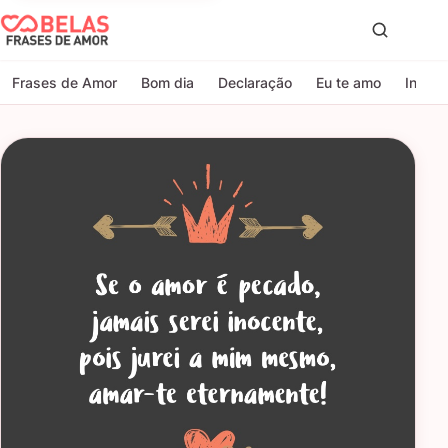
Belas Frases de Amor
Proc
Frases de Amor
Bom dia
Declaração
Eu te amo
Indire