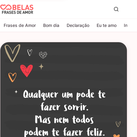
Belas Frases de Amor
Proc
Frases de Amor
Bom dia
Declaração
Eu te amo
Indire