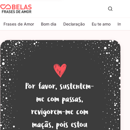
Belas Frases de Amor
Proc
Frases de Amor
Bom dia
Declaração
Eu te amo
Indire