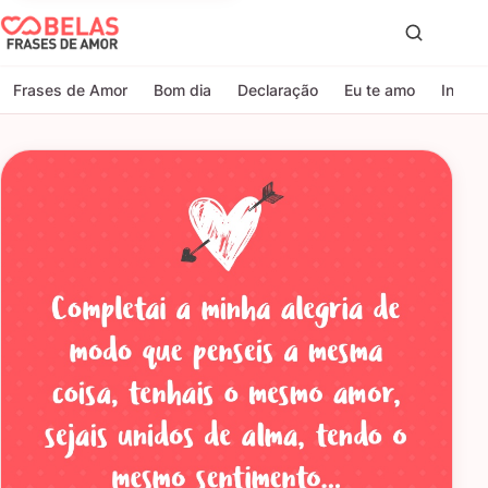
Belas Frases de Amor
Proc
Frases de Amor
Bom dia
Declaração
Eu te amo
Indire