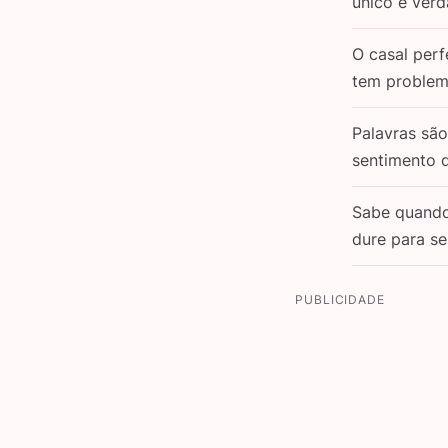
único e verd
O casal perf
tem problem
Palavras sã
sentimento 
Sabe quand
dure para s
PUBLICIDADE