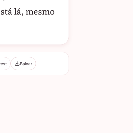
está lá, mesmo
rest
Baixar