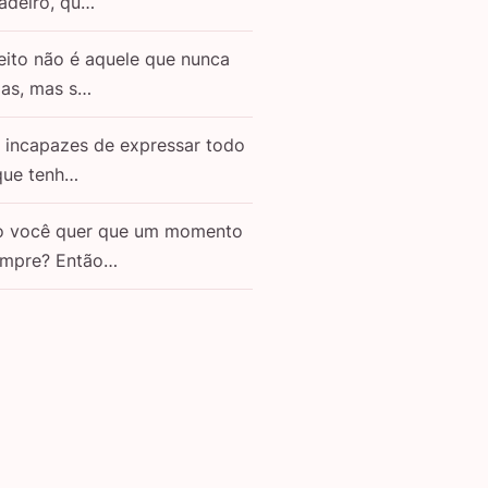
adeiro, qu…
eito não é aquele que nunca
as, mas s…
o incapazes de expressar todo
que tenh…
o você quer que um momento
empre? Então…