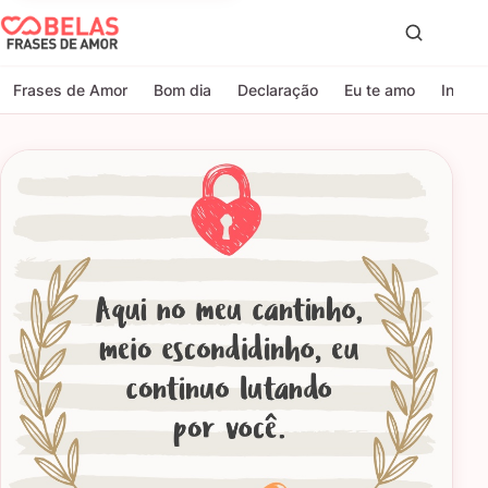
Belas Frases de Amor
Proc
Frases de Amor
Bom dia
Declaração
Eu te amo
Indire