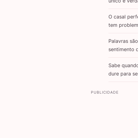
único e verd
O casal perf
tem problem
Palavras sã
sentimento 
Sabe quand
dure para s
PUBLICIDADE