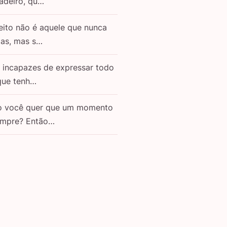
adeiro, qu…
eito não é aquele que nunca
as, mas s…
o incapazes de expressar todo
que tenh…
o você quer que um momento
empre? Então…