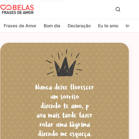
Belas Frases de Amor
Proc
Frases de Amor
Bom dia
Declaração
Eu te amo
Indire