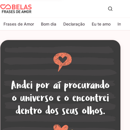
Belas Frases de Amor
Proc
Frases de Amor
Bom dia
Declaração
Eu te amo
Indire