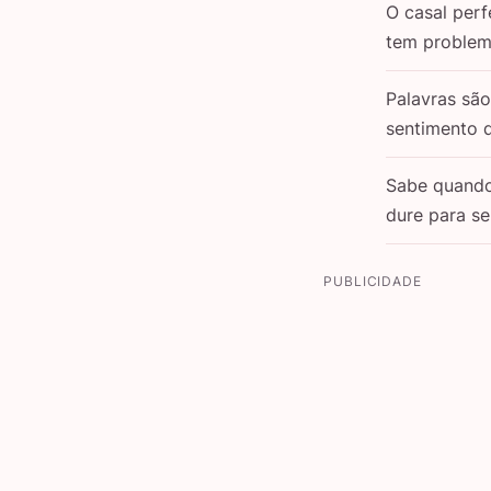
O casal perf
tem problem
Palavras sã
sentimento 
Sabe quand
dure para s
PUBLICIDADE