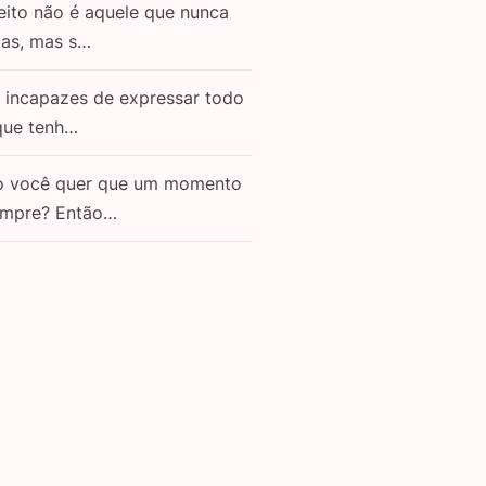
eito não é aquele que nunca
as, mas s…
o incapazes de expressar todo
que tenh…
o você quer que um momento
empre? Então…