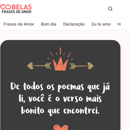
Belas Frases de Amor
Proc
Frases de Amor
Bom dia
Declaração
Eu te amo
Indire