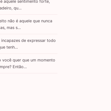
é aquele sentimento forte,
adeiro, qu…
eito não é aquele que nunca
as, mas s…
o incapazes de expressar todo
que tenh…
o você quer que um momento
empre? Então…