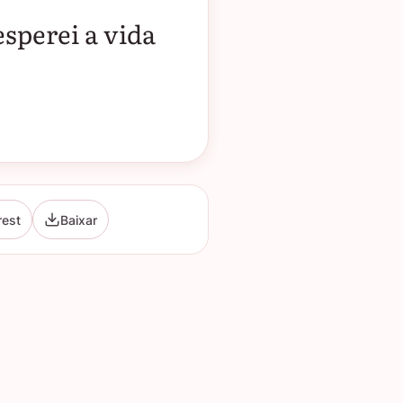
esperei a vida
rest
Baixar