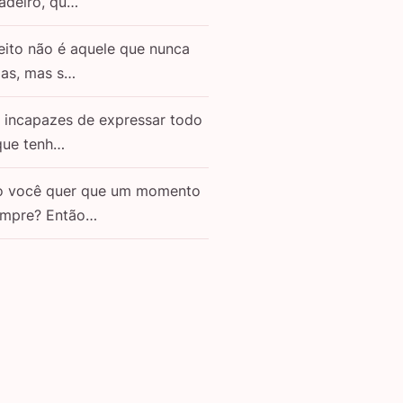
adeiro, qu…
eito não é aquele que nunca
as, mas s…
o incapazes de expressar todo
que tenh…
o você quer que um momento
empre? Então…