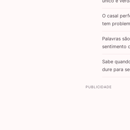
único e verd
O casal perf
tem problem
Palavras sã
sentimento 
Sabe quand
dure para s
PUBLICIDADE