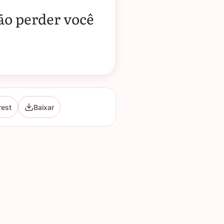
ão perder você
rest
Baixar