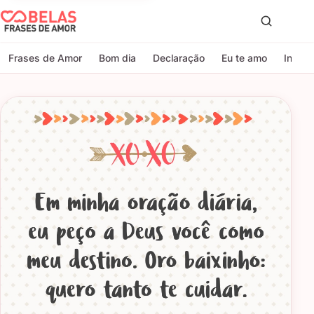
Belas Frases de Amor
Proc
Frases de Amor
Bom dia
Declaração
Eu te amo
Indire