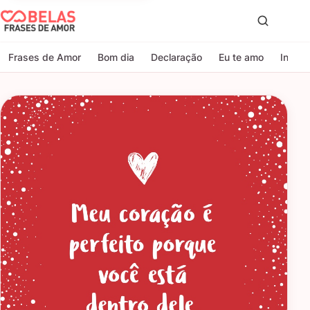
Belas Frases de Amor
Proc
Frases de Amor
Bom dia
Declaração
Eu te amo
Indire