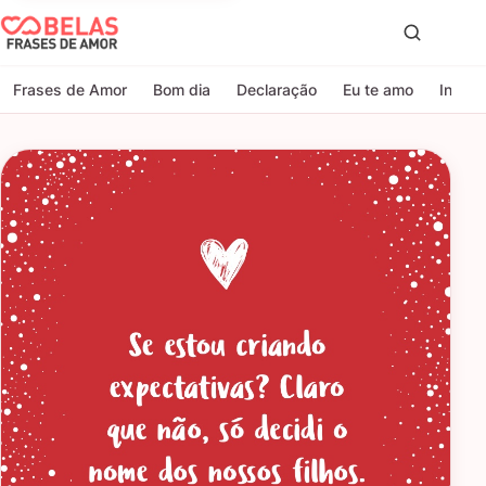
Belas Frases de Amor
Proc
Frases de Amor
Bom dia
Declaração
Eu te amo
Indire