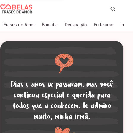
Belas Frases de Amor
Proc
Frases de Amor
Bom dia
Declaração
Eu te amo
Indire