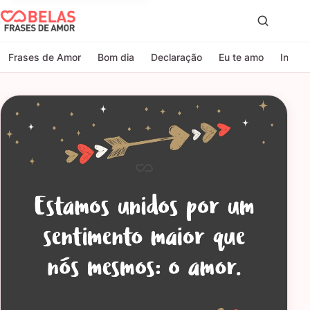
Belas Frases de Amor
Proc
Frases de Amor
Bom dia
Declaração
Eu te amo
Indire