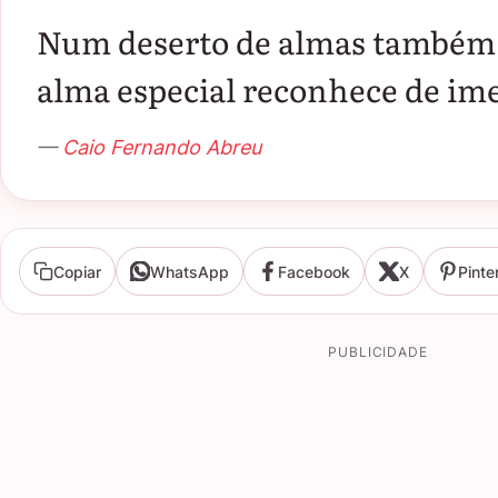
Num deserto de almas também 
alma especial reconhece de ime
—
Caio Fernando Abreu
Copiar
WhatsApp
Facebook
X
Pinte
PUBLICIDADE