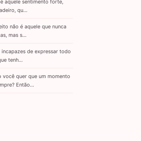
é aquele sentimento forte,
adeiro, qu…
eito não é aquele que nunca
as, mas s…
o incapazes de expressar todo
que tenh…
o você quer que um momento
empre? Então…