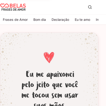
Belas Frases de Amor
Proc
Frases de Amor
Bom dia
Declaração
Eu te amo
Indire