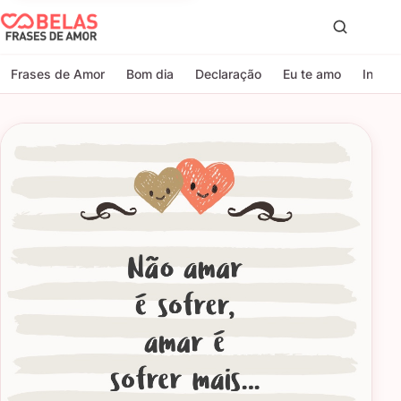
Belas Frases de Amor
Proc
Frases de Amor
Bom dia
Declaração
Eu te amo
Indire