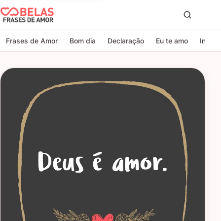
Belas Frases de Amor
Proc
Frases de Amor
Bom dia
Declaração
Eu te amo
Indire