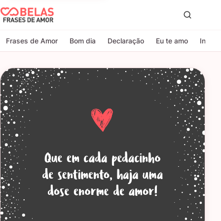
Belas Frases de Amor
Proc
Frases de Amor
Bom dia
Declaração
Eu te amo
Indire