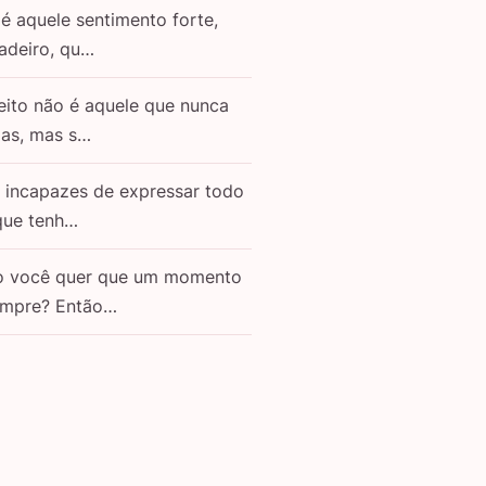
é aquele sentimento forte,
adeiro, qu…
eito não é aquele que nunca
as, mas s…
o incapazes de expressar todo
que tenh…
o você quer que um momento
empre? Então…