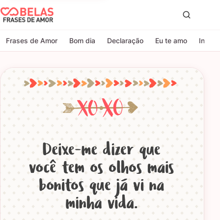
Belas Frases de Amor
Proc
Frases de Amor
Bom dia
Declaração
Eu te amo
Indire