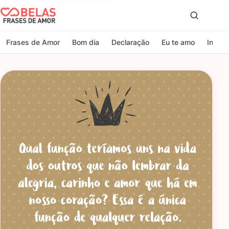
Belas Frases de Amor
Proc
Frases de Amor
Bom dia
Declaração
Eu te amo
Indire