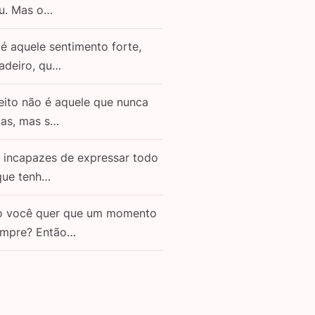
eu. Mas o…
é aquele sentimento forte,
adeiro, qu…
eito não é aquele que nunca
as, mas s…
o incapazes de expressar todo
que tenh…
o você quer que um momento
empre? Então…