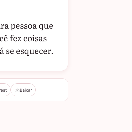
ira pessoa que
ê fez coisas
á se esquecer.
rest
Baixar