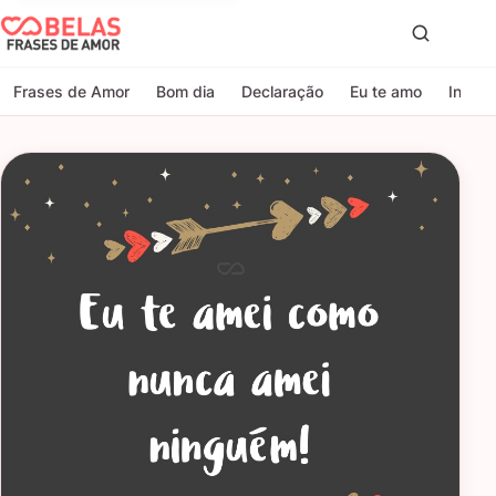
Belas Frases de Amor
Proc
Frases de Amor
Bom dia
Declaração
Eu te amo
Indire