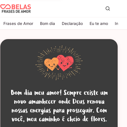
Belas Frases de Amor
Proc
Frases de Amor
Bom dia
Declaração
Eu te amo
Indire