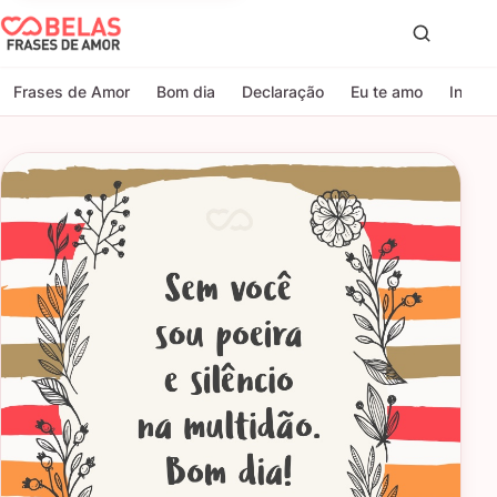
Belas Frases de Amor
Proc
Frases de Amor
Bom dia
Declaração
Eu te amo
Indire