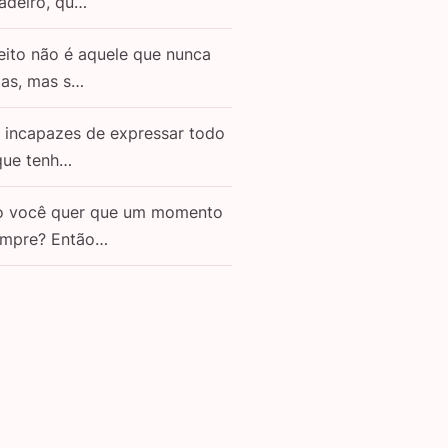
adeiro, qu…
eito não é aquele que nunca
as, mas s…
o incapazes de expressar todo
que tenh…
o você quer que um momento
empre? Então…