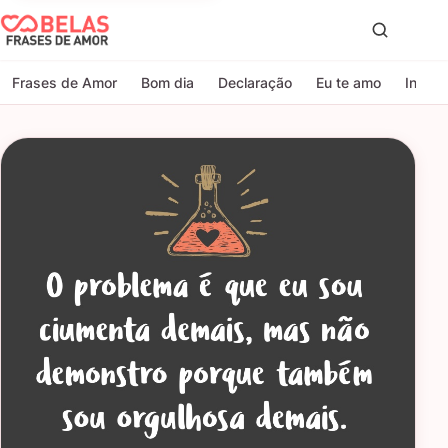
Belas Frases de Amor
Proc
Frases de Amor
Bom dia
Declaração
Eu te amo
Indire