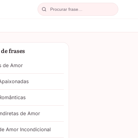
Procurar
de frases
s de Amor
 Apaixonadas
Românticas
Indiretas de Amor
de Amor Incondicional