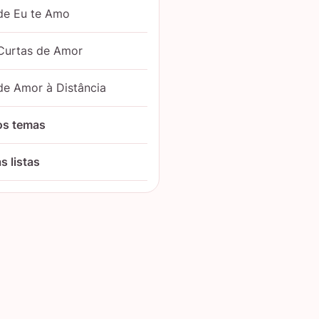
de Eu te Amo
Curtas de Amor
de Amor à Distância
os temas
s listas